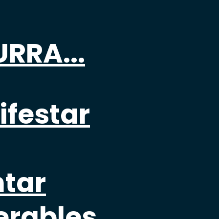
RRA...
ifestar
ntar
erables