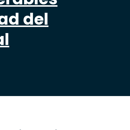
dad del
al