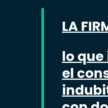
LA FIR
lo que
el con
indubi
con do