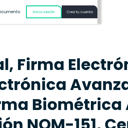
Documento
Inicia sesión
Crea tu cuenta
al, Firma Electró
ctrónica Avanza
irma Biométric
ión NOM-151, Ce