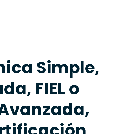
nica Simple,
da, FIEL o
a Avanzada,
rtificación